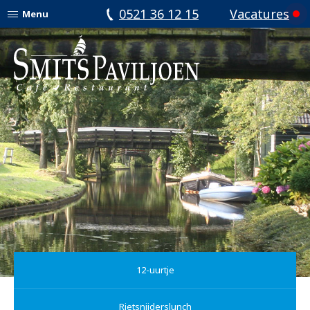
0521 36 12 15
Vacatures
Menu
12-uurtje
Rietsnijderslunch