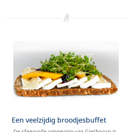
Een veelzijdig broodjesbuffet
De sfeervolle omgeving van Giethoorn is