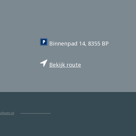
Binnenpad 14, 8355 BP
Bekijk route
iljoen.nl