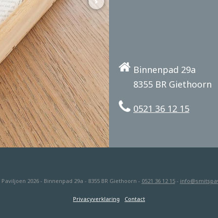
Binnenpad 29a
8355 BR Giethoorn
0521 36 12 15
 Paviljoen 2026 - Binnenpad 29a - 8355 BR Giethoorn -
0521 36 12 15
-
info@smitspav
Privacyverklaring
Contact