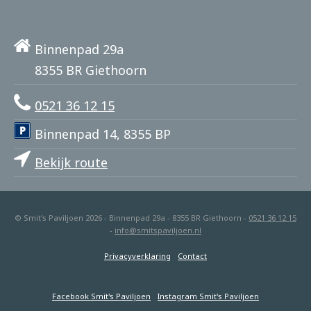
Binnenpad 29a
8355 BR Giethoorn
0521 36 12 15
Binnenpad 14, 8355 BP
Bekijk route
© Smit's Paviljoen 2026 - Binnenpad 29a - 8355 BR Giethoorn -
0521 36 12 15
-
info@smitspaviljoen.nl
Privacyverklaring
Contact
Facebook Smit's Paviljoen
Instagram Smit's Paviljoen