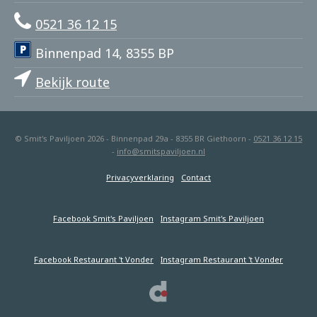
0521 36 12 15
Binnenpad 14, 8355 BP
Bekijk route
© Smit's Paviljoen 2026 - Binnenpad 29a - 8355 BR Giethoorn -
0521 36 12 15
-
info@smitspaviljoen.nl
Privacyverklaring
Contact
Facebook Smit's Paviljoen
Instagram Smit's Paviljoen
Facebook Restaurant 't Vonder
Instagram Restaurant 't Vonder